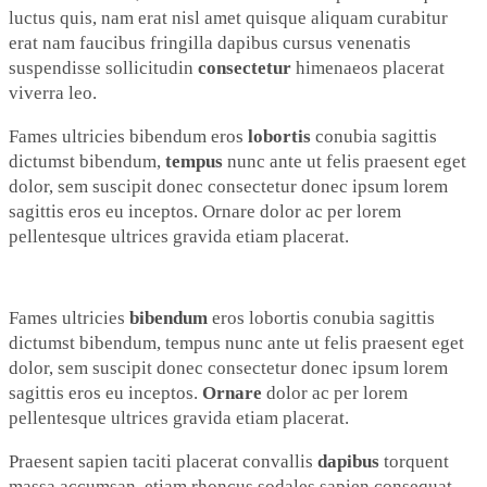
luctus quis, nam erat nisl amet quisque aliquam curabitur
erat nam faucibus fringilla dapibus cursus venenatis
suspendisse sollicitudin
consectetur
himenaeos placerat
viverra leo.
Fames ultricies bibendum eros
lobortis
conubia sagittis
dictumst bibendum,
tempus
nunc ante ut felis praesent eget
dolor, sem suscipit donec consectetur donec ipsum lorem
sagittis eros eu inceptos. Ornare dolor ac per lorem
pellentesque ultrices gravida etiam placerat.
Fames ultricies
bibendum
eros lobortis conubia sagittis
dictumst bibendum, tempus nunc ante ut felis praesent eget
dolor, sem suscipit donec consectetur donec ipsum lorem
sagittis eros eu inceptos.
Ornare
dolor ac per lorem
pellentesque ultrices gravida etiam placerat.
Praesent sapien taciti placerat convallis
dapibus
torquent
massa accumsan, etiam rhoncus sodales sapien consequat